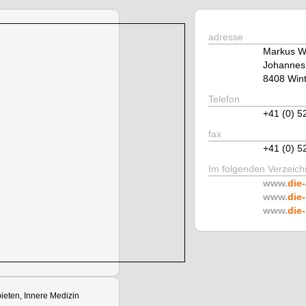
adresse
Markus W
Johannes
8408 Wint
Telefon
+41 (0) 5
fax
+41 (0) 5
Im folgenden Verzeichn
www.
die-
www.
die-
www.
die-
ieten, Innere Medizin