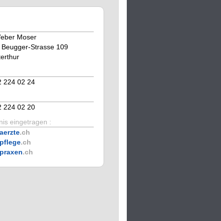
eber Moser
 Beugger-Strasse 109
erthur
2 224 02 24
2 224 02 20
is eingetragen :
aerzte
.ch
pflege
.ch
praxen
.ch