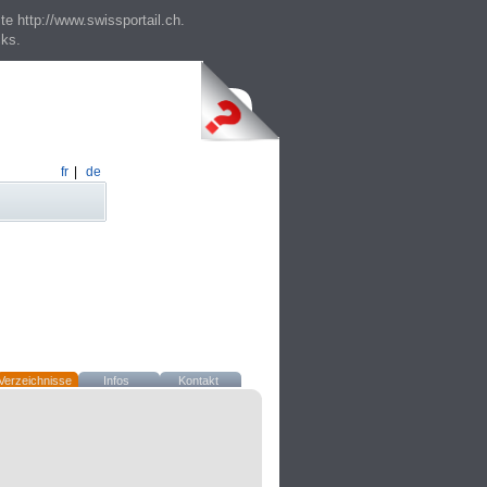
te http://www.swissportail.ch.
cks.
fr
|
de
Verzeichnisse
Infos
Kontakt