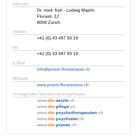
adresse
Dr. med. Karl - Ludwig Majohr
Florastr. 12
8008 Zürich
Telefon
+41 (0) 43 497 93 19
fax
+41 (0) 43 497 93 19
E-Mail
info@praxis-florastrasse.ch
Website
www.praxis-florastrasse.ch
Im folgenden Verzeichnis eingetragen :
www.
die-
aerzte
.ch
www.
die-
pflege
.ch
www.
die-
psychotherapeuten
.ch
www.
die-
psychiater
.ch
www.
die-
praxen
.ch