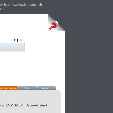
te http://www.swissportail.ch.
cks.
fr
|
de
Verzeichnisse
Infos
Kontakt
ent. SVMD-SSO Dr. med. dent.