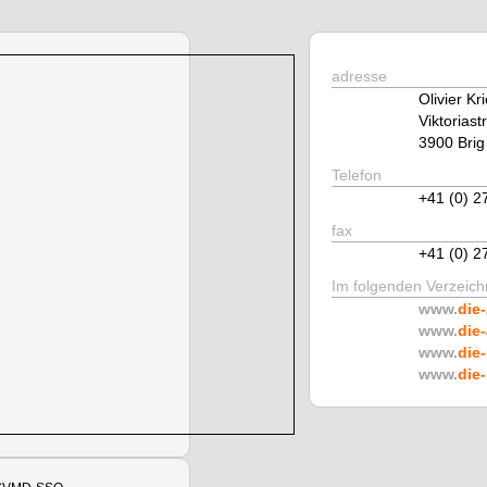
adresse
Olivier Kr
Viktoriastr
3900 Brig
Telefon
+41 (0) 2
fax
+41 (0) 2
Im folgenden Verzeichn
www.
die-
www.
die-
www.
die-
www.
die-