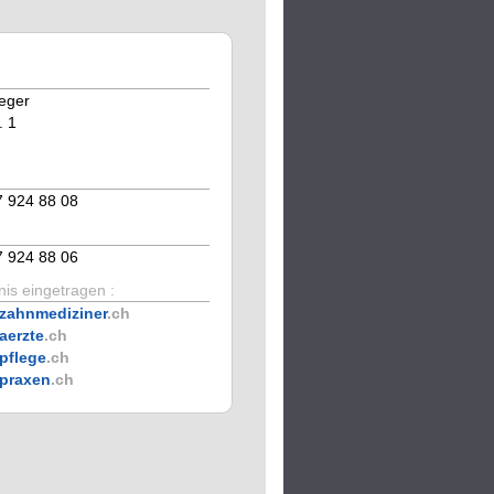
ieger
. 1
7 924 88 08
7 924 88 06
is eingetragen :
zahnmediziner
.ch
aerzte
.ch
pflege
.ch
praxen
.ch