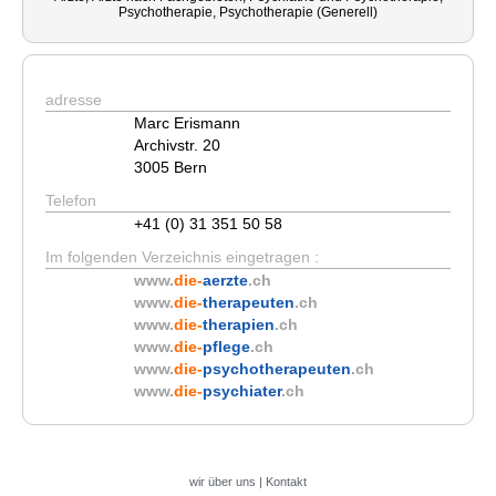
Psychotherapie, Psychotherapie (Generell)
adresse
Marc Erismann
Archivstr. 20
3005 Bern
Telefon
+41 (0) 31 351 50 58
Im folgenden Verzeichnis eingetragen :
www.
die-
aerzte
.ch
www.
die-
therapeuten
.ch
www.
die-
therapien
.ch
www.
die-
pflege
.ch
www.
die-
psychotherapeuten
.ch
www.
die-
psychiater
.ch
wir über uns
|
Kontakt