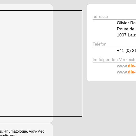
adresse
Olivier R
Route de
1007 Lau
Telefon
+41 (0) 2
Im folgenden Verzeichn
www.
die-
www.
die-
es, Rhumatologie, Vidy-Med
médicaux,