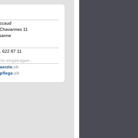
accaud
 Chavannes 11
sanne
1 622 87 11
is eingetragen :
aerzte
.ch
pflege
.ch