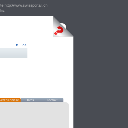
te http://www.swissportail.ch.
cks.
fr
|
de
Verzeichnisse
Infos
Kontakt